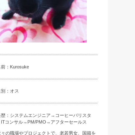
前：Kurosuke
性別：オス
経歴：システムエンジニア→コーヒーバリスタ
→ITコンサル→PM/PMO→アフターセールス
数々の職場やプロジェクトで、老若男女、国籍を