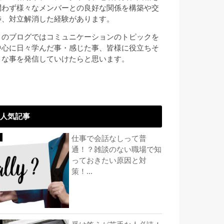
問わず様々なメンバーとの良好な関係を構築や交
渉、対立解消した経験があります。
このブログではコミュニケーションのトピックを
中心に日々学んだ事・感じた事、皆様に役立ちそ
うな事を発信していけたらと思います。
人気記事
仕事で会話なしって普
通！？雑談のない職場で知
っておきたい原因と対
策！...