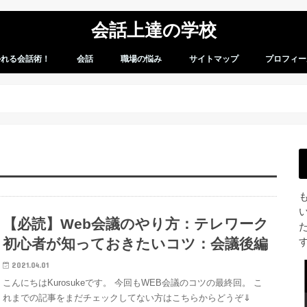
会話上達の学校
かれる会話術！
会話
職場の悩み
サイトマップ
プロフィー
会話術
会話のお悩み
【必読】Web会議のやり方：テレワーク
初心者が知っておきたいコツ：会議後編
2021.04.01
こんにちはKurosukeです。 今回もWEB会議のコツの最終回。 こ
れまでの記事をまだチェックしてない方はこちらからどうぞ⇓