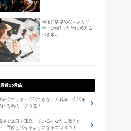
職場に馴染めない人が半
年・1年経った時に考える
べき事...
最近の投稿
飲み会でうまく会話できない人必読！会話を
続ける為のコツ３選！
職場で無口で孤立しているあなたに教えた
い。同僚と話せるようになるコツ３つ！