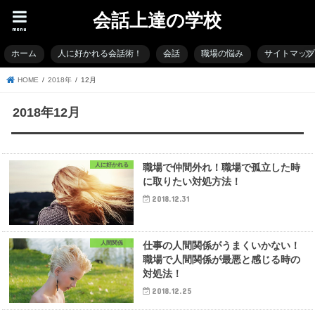
会話上達の学校
menu
ホーム
人に好かれる会話術！
会話
職場の悩み
サイトマッ
HOME
2018年
12月
2018年12月
人に好かれる
職場で仲間外れ！職場で孤立した時
に取りたい対処方法！
2018.12.31
人間関係
仕事の人間関係がうまくいかない！
職場で人間関係が最悪と感じる時の
対処法！
2018.12.25