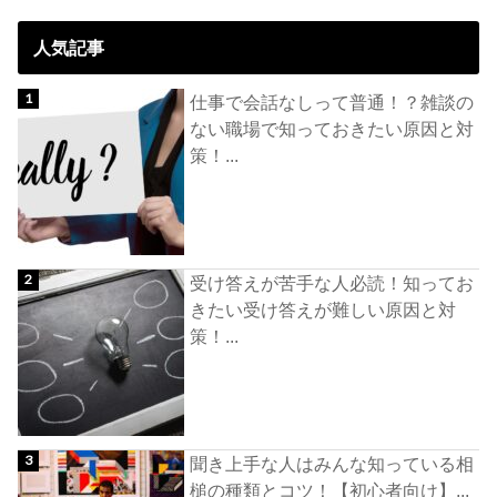
人気記事
仕事で会話なしって普通！？雑談の
ない職場で知っておきたい原因と対
策！...
受け答えが苦手な人必読！知ってお
きたい受け答えが難しい原因と対
策！...
聞き上手な人はみんな知っている相
槌の種類とコツ！【初心者向け】...