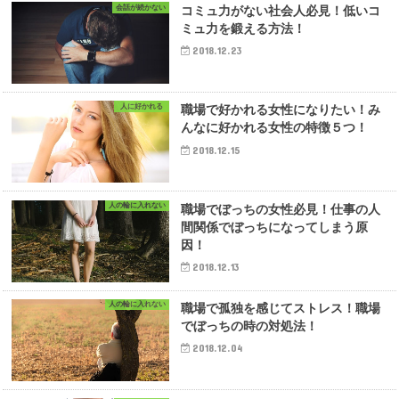
会話が続かない
コミュ力がない社会人必見！低いコ
ミュ力を鍛える方法！
2018.12.23
人に好かれる
職場で好かれる女性になりたい！み
んなに好かれる女性の特徴５つ！
2018.12.15
人の輪に入れない
職場でぼっちの女性必見！仕事の人
間関係でぼっちになってしまう原
因！
2018.12.13
人の輪に入れない
職場で孤独を感じてストレス！職場
でぼっちの時の対処法！
2018.12.04