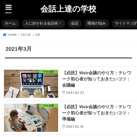
会話上達の学校
menu
ホーム
人に好かれる会話術！
会話
職場の悩み
サイトマッ
HOME
2021年
3月
2021年3月
Web会議
【必読】Web会議のやり方：テレワ
ーク初心者が知っておきたいコツ：
会議編
2021.03.27
Web会議
【必読】Web会議のやり方：テレワ
ーク初心者が知っておきたいコツ：
準備編
2021.03.10