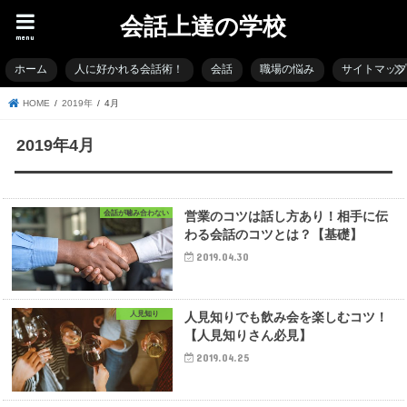
会話上達の学校
menu
ホーム
人に好かれる会話術！
会話
職場の悩み
サイトマッ
HOME
2019年
4月
2019年4月
会話が噛み合わない
営業のコツは話し方あり！相手に伝
わる会話のコツとは？【基礎】
2019.04.30
人見知り
人見知りでも飲み会を楽しむコツ！
【人見知りさん必見】
2019.04.25