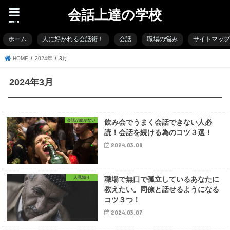
会話上達の学校
menu
ホーム
人に好かれる会話術！
会話
職場の悩み
サイトマッ
HOME
2024年
3月
2024年3月
会話が続かない
飲み会でうまく会話できない人必
読！会話を続ける為のコツ３選！
2024.03.08
人見知り
職場で無口で孤立しているあなたに
教えたい。同僚と話せるようになる
コツ３つ！
2024.03.07