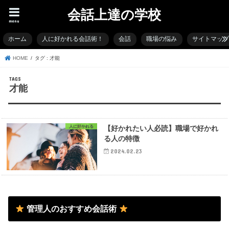
会話上達の学校
menu
ホーム
人に好かれる会話術！
会話
職場の悩み
サイトマッ
HOME
タグ : 才能
才能
人に好かれる
【好かれたい人必読】職場で好かれ
る人の特徴
2024.02.23
管理人のおすすめ会話術