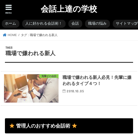
会話上達の学校
menu
ホーム
人に好かれる会話術！
会話
職場の悩み
サイトマッ
HOME
タグ : 職場で嫌われる新人
職場で嫌われる新人
先輩との会話
職場で嫌われる新人必見！先輩に嫌
われるタイプ４つ！
2018.10.05
管理人のおすすめ会話術