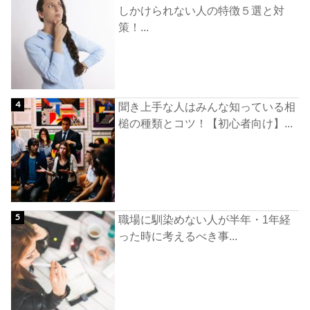
しかけられない人の特徴５選と対
策！...
聞き上手な人はみんな知っている相
槌の種類とコツ！【初心者向け】...
職場に馴染めない人が半年・1年経
った時に考えるべき事...