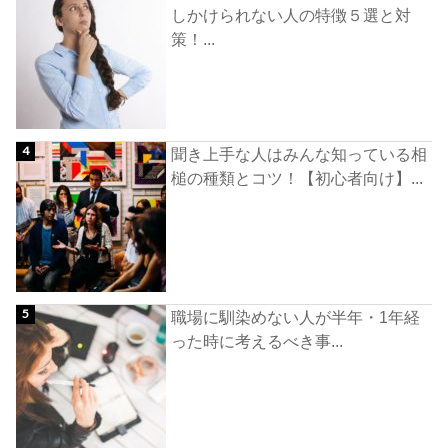
しかけられない人の特徴５選と対
策！...
聞き上手な人はみんな知っている相
槌の種類とコツ！【初心者向け】...
職場に馴染めない人が半年・1年経
った時に考えるべき事...