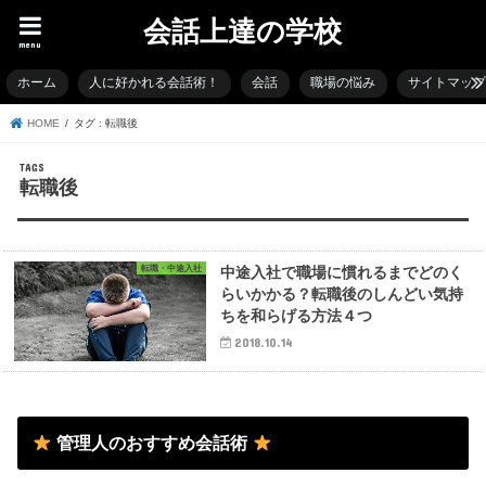
会話上達の学校
menu
ホーム
人に好かれる会話術！
会話
職場の悩み
サイトマッ
HOME
タグ : 転職後
転職後
転職・中途入社
中途入社で職場に慣れるまでどのく
らいかかる？転職後のしんどい気持
ちを和らげる方法４つ
2018.10.14
管理人のおすすめ会話術