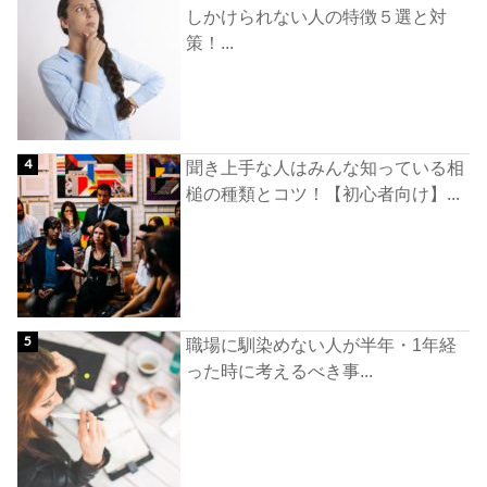
しかけられない人の特徴５選と対
策！...
聞き上手な人はみんな知っている相
槌の種類とコツ！【初心者向け】...
職場に馴染めない人が半年・1年経
った時に考えるべき事...