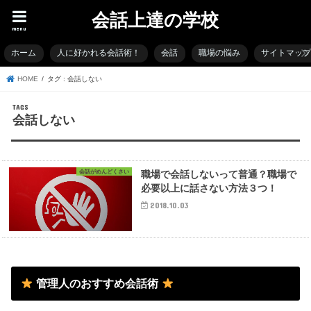
会話上達の学校
menu
ホーム
人に好かれる会話術！
会話
職場の悩み
サイトマッ
HOME
タグ : 会話しない
会話しない
会話がめんどくさい
職場で会話しないって普通？職場で
必要以上に話さない方法３つ！
2018.10.03
管理人のおすすめ会話術