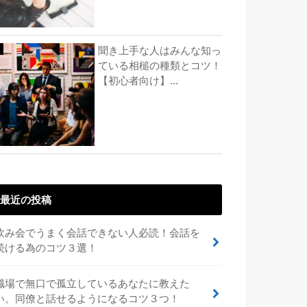
聞き上手な人はみんな知っ
ている相槌の種類とコツ！
【初心者向け】...
最近の投稿
飲み会でうまく会話できない人必読！会話を
続ける為のコツ３選！
職場で無口で孤立しているあなたに教えた
い。同僚と話せるようになるコツ３つ！