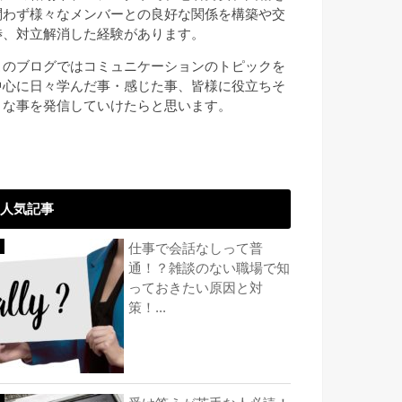
問わず様々なメンバーとの良好な関係を構築や交
渉、対立解消した経験があります。
このブログではコミュニケーションのトピックを
中心に日々学んだ事・感じた事、皆様に役立ちそ
うな事を発信していけたらと思います。
人気記事
仕事で会話なしって普
通！？雑談のない職場で知
っておきたい原因と対
策！...