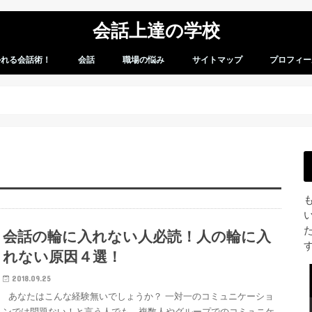
会話上達の学校
かれる会話術！
会話
職場の悩み
サイトマップ
プロフィー
会話術
会話のお悩み
会話の輪に入れない人必読！人の輪に入
れない原因４選！
2018.09.25
あなたはこんな経験無いでしょうか？ 一対一のコミュニケーショ
ンでは問題ない！と言う人でも、複数人やグループでのコミュニケ