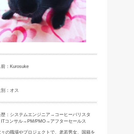
前：Kurosuke
性別：オス
経歴：システムエンジニア→コーヒーバリスタ
→ITコンサル→PM/PMO→アフターセールス
数々の職場やプロジェクトで、老若男女、国籍を