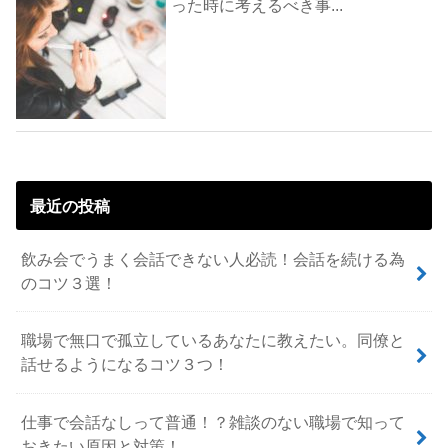
った時に考えるべき事...
最近の投稿
飲み会でうまく会話できない人必読！会話を続ける為
のコツ３選！
職場で無口で孤立しているあなたに教えたい。同僚と
話せるようになるコツ３つ！
仕事で会話なしって普通！？雑談のない職場で知って
おきたい原因と対策！