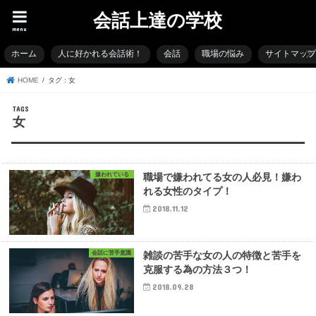
会話上達の学校
menu
ホーム
人に好かれる会話術！
会話
職場の悩み
サイトマッ
HOME
タグ : 女
女
嫌われている
職場で嫌われてる女の人必見！嫌わ
れる女性のタイプ！
2018.11.12
会話に苦手意識
雑談の苦手な女の人の特徴と苦手を
克服する為の方法３つ！
2018.09.28