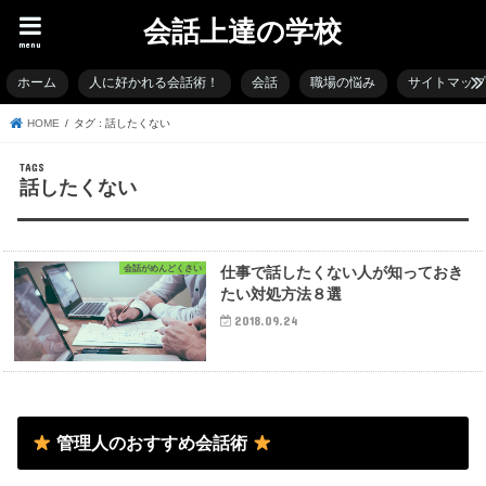
会話上達の学校
menu
ホーム
人に好かれる会話術！
会話
職場の悩み
サイトマッ
HOME
タグ : 話したくない
話したくない
会話がめんどくさい
仕事で話したくない人が知っておき
たい対処方法８選
2018.09.24
管理人のおすすめ会話術