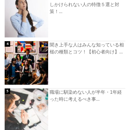
しかけられない人の特徴５選と対
策！...
聞き上手な人はみんな知っている相
槌の種類とコツ！【初心者向け】...
職場に馴染めない人が半年・1年経
った時に考えるべき事...