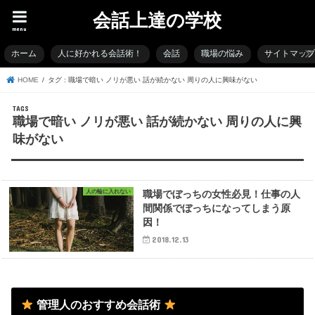
会話上達の学校
menu
ホーム
人に好かれる会話術！
会話
職場の悩み
サイトマッ
HOME
タグ : 職場で暗い ノリが悪い 話が続かない 周りの人に興味がない
職場で暗い ノリが悪い 話が続かない 周りの人に興
味がない
人の輪に入れない
職場でぼっちの女性必見！仕事の人
間関係でぼっちになってしまう原
因！
2018.12.13
管理人のおすすめ会話術