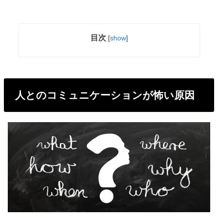
目次
[
show
]
人とのコミュニケーションが怖い原因