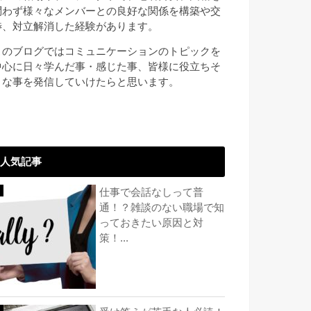
問わず様々なメンバーとの良好な関係を構築や交
渉、対立解消した経験があります。
このブログではコミュニケーションのトピックを
中心に日々学んだ事・感じた事、皆様に役立ちそ
うな事を発信していけたらと思います。
人気記事
仕事で会話なしって普
通！？雑談のない職場で知
っておきたい原因と対
策！...