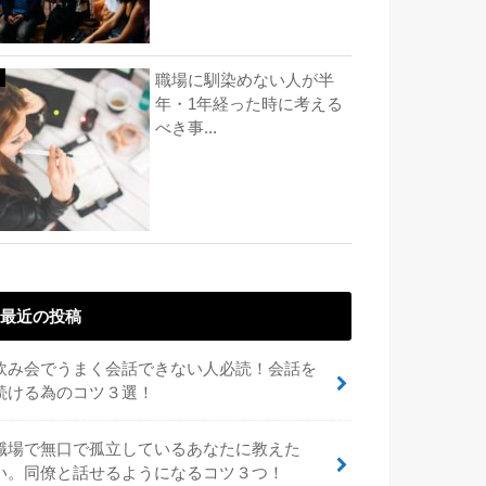
職場に馴染めない人が半
年・1年経った時に考える
べき事...
最近の投稿
飲み会でうまく会話できない人必読！会話を
続ける為のコツ３選！
職場で無口で孤立しているあなたに教えた
い。同僚と話せるようになるコツ３つ！