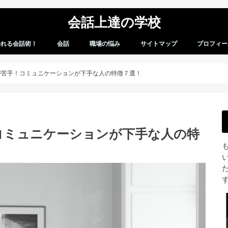
会話上達の学校
かれる会話術！
会話
職場の悩み
サイトマップ
プロフィー
会話術
会話のお悩み
が苦手！コミュニケーションが下手な人の特徴７選！
コミュニケーションが下手な人の特