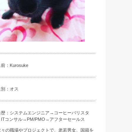
前：Kurosuke
性別：オス
経歴：システムエンジニア→コーヒーバリスタ
→ITコンサル→PM/PMO→アフターセールス
数々の職場やプロジェクトで、老若男女、国籍を