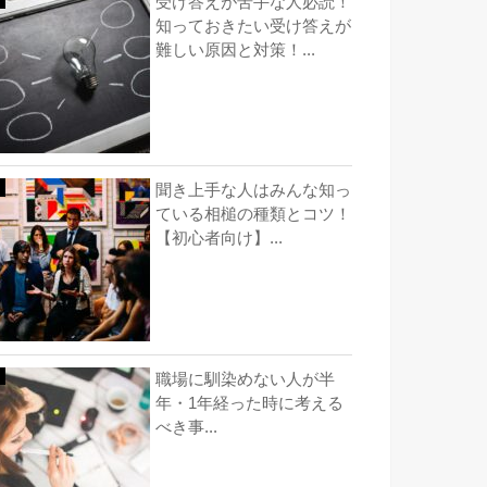
受け答えが苦手な人必読！
知っておきたい受け答えが
難しい原因と対策！...
聞き上手な人はみんな知っ
ている相槌の種類とコツ！
【初心者向け】...
職場に馴染めない人が半
年・1年経った時に考える
べき事...