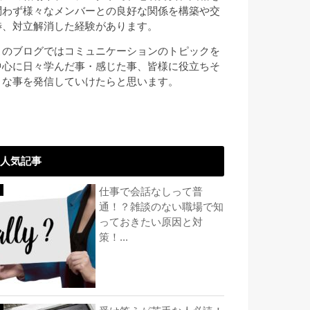
問わず様々なメンバーとの良好な関係を構築や交
渉、対立解消した経験があります。
このブログではコミュニケーションのトピックを
中心に日々学んだ事・感じた事、皆様に役立ちそ
うな事を発信していけたらと思います。
人気記事
仕事で会話なしって普
通！？雑談のない職場で知
っておきたい原因と対
策！...