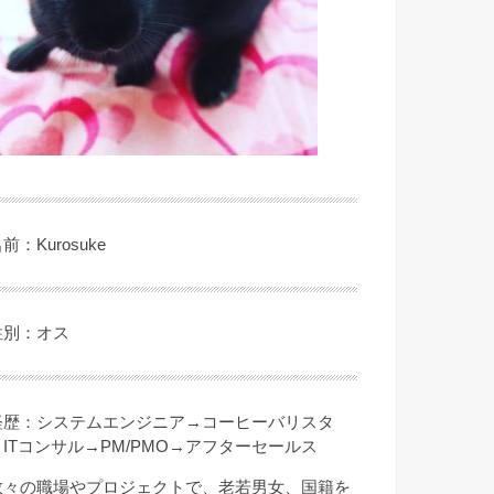
前：Kurosuke
性別：オス
経歴：システムエンジニア→コーヒーバリスタ
→ITコンサル→PM/PMO→アフターセールス
数々の職場やプロジェクトで、老若男女、国籍を