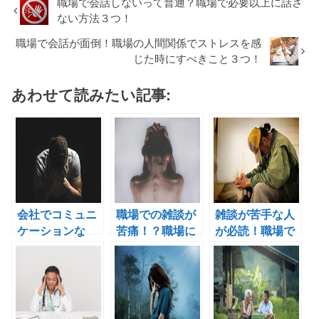
職場で会話しないって普通？職場で必要以上に話さ
ない方法３つ！
職場で会話が面倒！職場の人間関係でストレスを感
じた時にすべきこと３つ！
あわせて読みたい記事:
会社でコミュニ
職場での雑談が
雑談が苦手な人
ケーションな
苦痛！？職場に
が必読！職場で
し！職場で雑談
雑談が必要な理
雑談が必要な理
がない時にとる
由と対処法と
由４つ！
べき対策４つ！
は？