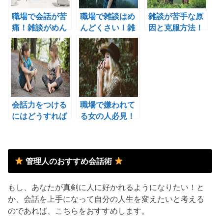
職場で会話が苦
職場で雑談はめ
雑談が苦手な原
痛！雑談がめん
んどくさい！雑
因と克服方法！
どくさいと感じ
談が楽しくない
雑談下手の人必
る理由５つ！
理由とは！？
読！
会話力をつける
職場で嫌われて
にはどうすれば
る女の人必見！
いい？知ってお
嫌われる女性の
きたい会話力の
タイプ！
基礎！
管理人のおすすめ会話術
もし、あなたが真剣に人に好かれるようになりたい！と
か、会話を上手になって自分の人生を変えたいと考える
のであれば、こちらをおすすめします。