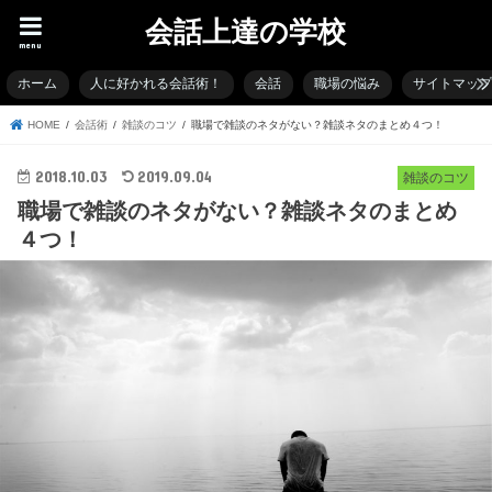
会話上達の学校
menu
ホーム
人に好かれる会話術！
会話
職場の悩み
サイトマッ
HOME
会話術
雑談のコツ
職場で雑談のネタがない？雑談ネタのまとめ４つ！
2018.10.03
2019.09.04
雑談のコツ
職場で雑談のネタがない？雑談ネタのまとめ
４つ！