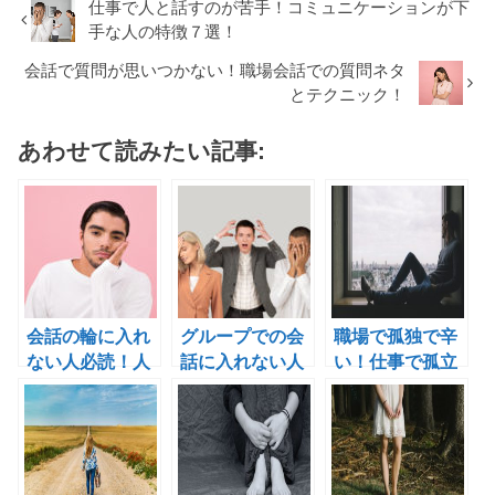
仕事で人と話すのが苦手！コミュニケーションが下
手な人の特徴７選！
会話で質問が思いつかない！職場会話での質問ネタ
とテクニック！
あわせて読みたい記事:
会話の輪に入れ
グループでの会
職場で孤独で辛
ない人必読！人
話に入れない人
い！仕事で孤立
の輪に入れない
必見！人の輪に
してしまったと
原因４選！
入れない原因と
きの対処法３
は！？
つ！