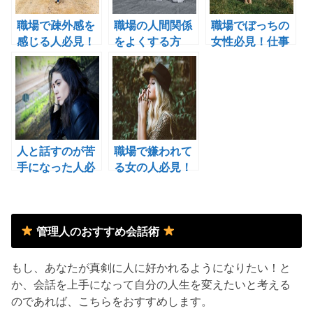
職場で疎外感を
職場の人間関係
職場でぼっちの
感じる人必見！
をよくする方
女性必見！仕事
人の輪に入れな
法！職場のコミ
の人間関係でぼ
い状況の克服方
ュニケーション
っちになってし
法！
で悩んでいる人
まう原因！
必見！
人と話すのが苦
職場で嫌われて
手になった人必
る女の人必見！
読！苦手になっ
嫌われる女性の
た原因とは！？
タイプ！
管理人のおすすめ会話術
もし、あなたが真剣に人に好かれるようになりたい！と
か、会話を上手になって自分の人生を変えたいと考える
のであれば、こちらをおすすめします。