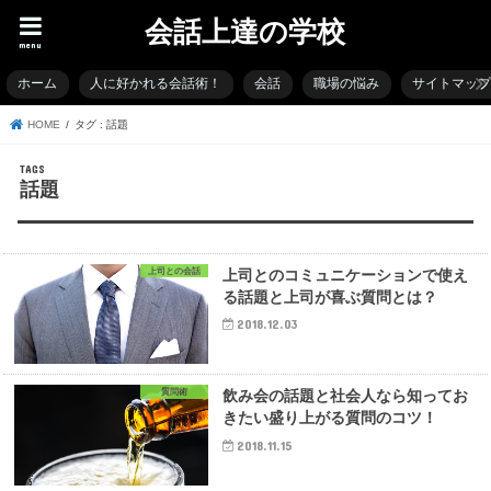
会話上達の学校
menu
ホーム
人に好かれる会話術！
会話
職場の悩み
サイトマッ
HOME
タグ : 話題
話題
上司との会話
上司とのコミュニケーションで使え
る話題と上司が喜ぶ質問とは？
2018.12.03
質問術
飲み会の話題と社会人なら知ってお
きたい盛り上がる質問のコツ！
2018.11.15