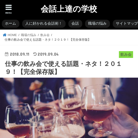
会話上達の学校
menu
ホーム
人に好かれる会話術！
会話
職場の悩み
サイトマッ
HOME
職場の悩み
飲み会
仕事の飲み会で使える話題・ネタ！２０１９！【完全保存版】
2018.09.11
2019.09.04
飲み会
仕事の飲み会で使える話題・ネタ！２０１
９！【完全保存版】